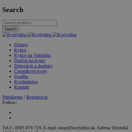
Search
Domov
Kytice
Kytice na Valentína
Darček ku kytici
Dekorácie a doplnky
Črepníkové kvety
Svadba
Kvetinárstvo
Kontakt
Prihlásenie
/
Registrovať
Follow:
Tel.č.: 0905 879 719, E-mail: shop@kvetyidea.sk, Adresa: Hronská