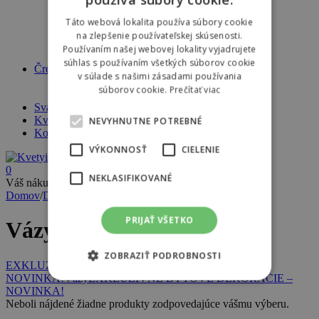
Vázy
Svietniky
Táto webová lokalita používa súbory cookie
Črepníky
na zlepšenie používateľskej skúsenosti.
Lampáše a lucerny
Používaním našej webovej lokality vyjadrujete
Vence
súhlas s používaním všetkých súborov cookie
Črepníkové kvety
v súlade s našimi zásadami používania
Orchidey
súborov cookie.
Prečítať viac
Črepníkové kvety
Svadba
Kvetinárstvo
NEVYHNUTNE POTREBNÉ
Kontakt
VÝKONNOSŤ
CIELENIE
0
NEKLASIFIKOVANÉ
Váš nákupný košík je prázdny
Domov
/
Dekorácie a doplnky
/
Vázy
PRIJAŤ VŠETKO
Vázy
ZOBRAZIŤ PODROBNOSTI
EXKLUZÍVNE BYTOVÉ DEKORÁCIE -
NOVINKA!
Vázy
EXKLUZÍVNE BYTOVÉ DEKORÁCIE –
NOVINKA!
Neboli nájdené žiadne produkty zodpovedajúce vášmu výberu.