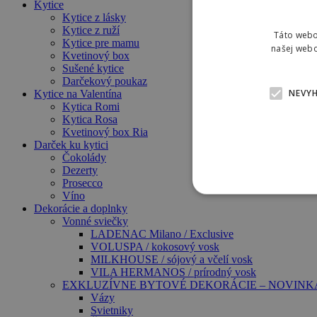
Kytice
Kytice z lásky
Kytice z ruží
Táto webo
Kytice pre mamu
našej webo
Kvetinový box
Sušené kytice
Darčekový poukaz
NEVY
Kytice na Valentína
Kytica Romi
Kytica Rosa
Kvetinový box Ria
Darček ku kytici
Čokolády
Dezerty
Prosecco
Víno
Dekorácie a doplnky
Vonné sviečky
LADENAC Milano / Exclusive
VOLUSPA / kokosový vosk
MILKHOUSE / sójový a včelí vosk
VILA HERMANOS / prírodný vosk
EXKLUZÍVNE BYTOVÉ DEKORÁCIE – NOVINK
Vázy
Svietniky