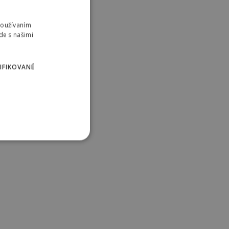
Používaním
de s našimi
IFIKOVANÉ