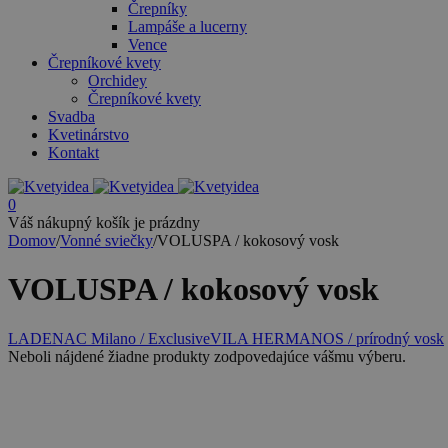
Črepníky
Lampáše a lucerny
Vence
Črepníkové kvety
Orchidey
Črepníkové kvety
Svadba
Kvetinárstvo
Kontakt
0
Váš nákupný košík je prázdny
Domov
/
Vonné sviečky
/
VOLUSPA / kokosový vosk
VOLUSPA / kokosový vosk
LADENAC Milano / Exclusive
VILA HERMANOS / prírodný vosk
Neboli nájdené žiadne produkty zodpovedajúce vášmu výberu.