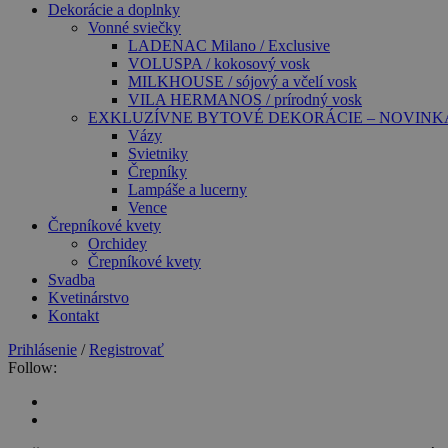
Dekorácie a doplnky
Vonné sviečky
LADENAC Milano / Exclusive
VOLUSPA / kokosový vosk
MILKHOUSE / sójový a včelí vosk
VILA HERMANOS / prírodný vosk
EXKLUZÍVNE BYTOVÉ DEKORÁCIE – NOVINK
Vázy
Svietniky
Črepníky
Lampáše a lucerny
Vence
Črepníkové kvety
Orchidey
Črepníkové kvety
Svadba
Kvetinárstvo
Kontakt
Prihlásenie
/
Registrovať
Follow: