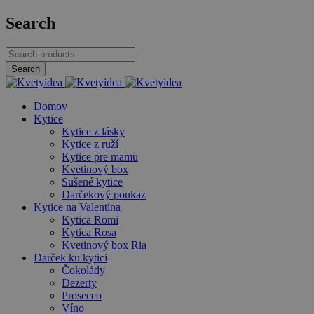
Search
Domov
Kytice
Kytice z lásky
Kytice z ruží
Kytice pre mamu
Kvetinový box
Sušené kytice
Darčekový poukaz
Kytice na Valentína
Kytica Romi
Kytica Rosa
Kvetinový box Ria
Darček ku kytici
Čokolády
Dezerty
Prosecco
Víno