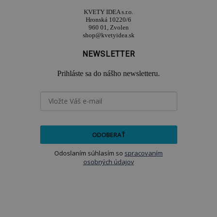
KVETY IDEA s.r.o.
Hronská 10220/6
960 01, Zvolen
shop@kvetyidea.sk
NEWSLETTER
Prihláste sa do nášho newsletteru.
ODOBERAŤ
Odoslaním súhlasím so
spracovaním
osobných údajov