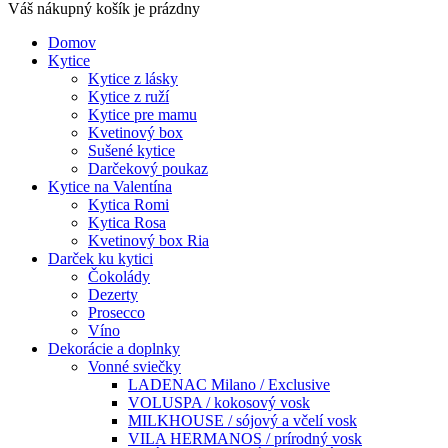
Váš nákupný košík je prázdny
Domov
Kytice
Kytice z lásky
Kytice z ruží
Kytice pre mamu
Kvetinový box
Sušené kytice
Darčekový poukaz
Kytice na Valentína
Kytica Romi
Kytica Rosa
Kvetinový box Ria
Darček ku kytici
Čokolády
Dezerty
Prosecco
Víno
Dekorácie a doplnky
Vonné sviečky
LADENAC Milano / Exclusive
VOLUSPA / kokosový vosk
MILKHOUSE / sójový a včelí vosk
VILA HERMANOS / prírodný vosk