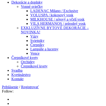
Dekorácie a doplnky
Vonné sviečky
LADENAC Milano / Exclusive
VOLUSPA / kokosový vosk
MILKHOUSE / sójový a včelí vosk
VILA HERMANOS / prírodný vosk
EXKLUZÍVNE BYTOVÉ DEKORÁCIE –
NOVINKA!
Vázy
Svietniky
Črepníky
Lampáše a lucerny
Vence
Črepníkové kvety
Orchidey
Črepníkové kvety
Svadba
Kvetinárstvo
Kontakt
Prihlásenie
/
Registrovať
Follow: