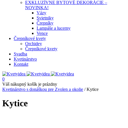
EXKLUZÍVNE BYTOVÉ DEKORÁCIE –
NOVINKA!
Vázy
Svietniky
Črepníky
Lampáše a lucerny
Vence
Črepníkové kvety
Orchidey
Črepníkové kvety
Svadba
Kvetinárstvo
Kontakt
0
Váš nákupný košík je prázdny
Kvetinárstvo s donáškou pre Zvolen a okolie
/
Kytice
Kytice