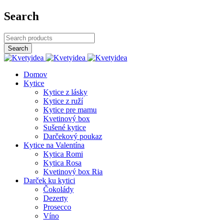
Search
Domov
Kytice
Kytice z lásky
Kytice z ruží
Kytice pre mamu
Kvetinový box
Sušené kytice
Darčekový poukaz
Kytice na Valentína
Kytica Romi
Kytica Rosa
Kvetinový box Ria
Darček ku kytici
Čokolády
Dezerty
Prosecco
Víno