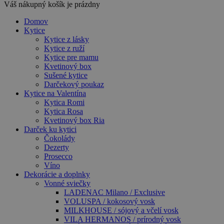
Váš nákupný košík je prázdny
Domov
Kytice
Kytice z lásky
Kytice z ruží
Kytice pre mamu
Kvetinový box
Sušené kytice
Darčekový poukaz
Kytice na Valentína
Kytica Romi
Kytica Rosa
Kvetinový box Ria
Darček ku kytici
Čokolády
Dezerty
Prosecco
Víno
Dekorácie a doplnky
Vonné sviečky
LADENAC Milano / Exclusive
VOLUSPA / kokosový vosk
MILKHOUSE / sójový a včelí vosk
VILA HERMANOS / prírodný vosk