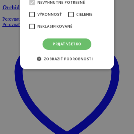
NEVYHNUTNE POTREBNÉ
Orchidea Phalaenopsis - Cyklamenová
VÝKONNOSŤ
CIELENIE
Porovnať
€
39.80
Porovnať
NEKLASIFIKOVANÉ
PRIJAŤ VŠETKO
ZOBRAZIŤ PODROBNOSTI