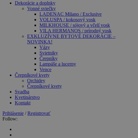
Dekorácie a doplnky
Vonné sviečky
LADENAC Milano / Exclusive
VOLUSPA / kokosový vosk
MILKHOUSE / sójový a včelí vosk
VILA HERMANOS / prírodný vosk
EXKLUZÍVNE BYTOVÉ DEKORÁCIE –
NOVINKA!
Vázy
Svietniky
Črepníky
Lampáše a lucerny
Vence
Črepníkové kvety
Orchidey
Črepníkové kvety
Svadba
Kvetinárstvo
Kontakt
Prihlásenie
/
Registrovať
Follow: