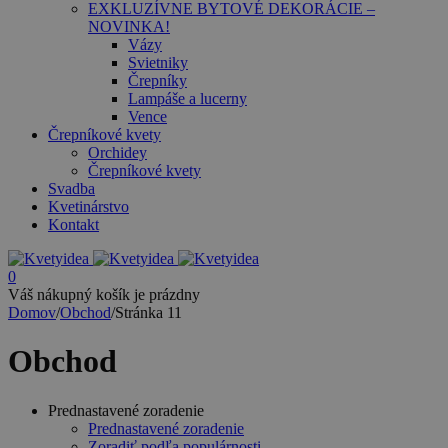
EXKLUZÍVNE BYTOVÉ DEKORÁCIE –
NOVINKA!
Vázy
Svietniky
Črepníky
Lampáše a lucerny
Vence
Črepníkové kvety
Orchidey
Črepníkové kvety
Svadba
Kvetinárstvo
Kontakt
0
Váš nákupný košík je prázdny
Domov
/
Obchod
/
Stránka 11
Obchod
Prednastavené zoradenie
Prednastavené zoradenie
Zoradiť podľa populárnosti