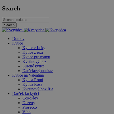
Search
Domov
Kytice
Kytice z lásky
Kytice z ruží
Kytice pre mamu
Kvetinový box
Sušené kytice
Darčekový poukaz
Kytice na Valentína
Kytica Romi
Kytica Rosa
Kvetinový box Ria
Darček ku kytici
Čokolády
Dezerty
Prosecco
Víno