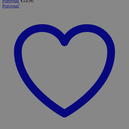
Porovnať
€
14.90
Porovnať