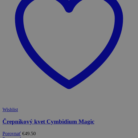
Wishlist
Črepníkový kvet Cymbidium Magic
Porovnať
€
49.50