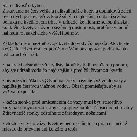
Starostlivosť o kytice
Získavame najčerstvejšie a najkvalitnejšie kvety a doplnkovú zeleň
overených pestovateľov, ktoré sú tým najlepším, čo daná sezóna
ponúka na kvetinovom trhu. V prípade, že nie sme schopní získať
konkrétne kvety z dôvodu sezónnej dostupnosti, urobíme vhodnú
náhradu rovnakej alebo vyššej hodnoty.
Základom je umiestniť svoje kvety do vody čo najskôr. Ak chcete
zvýšiť ich životnosť, odporúčame Vám postupovať podľa týchto
jednoduchých rád:
• na kytici odstráňte všetky listy, ktoré by boli pod čiarou ponoru,
aby ste udržali vodu čo najčistejšiu a predĺžili životnosť kvetín
• otvorte vrecúško s výživou na kvety, nasypte výživu do vázy a
naplňte ju čerstvou vlažnou vodou. Obsah premiešajte, aby sa
výživa rozpustila
• každá stonka pred umiestnením do vázy musí byť starostlivo
zrezaná šikmým rezom, aby ste ju povzbudili k ľahšiemu pitiu vody.
Zdrevnatelé stonky odstrihnite záhradnými nožnicami
• vložte kvety do vázy. Kvetiny neumiestňujte na priame slnečné
miesto, do prievanu ani ku zdroju tepla