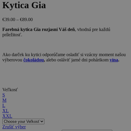
Kytica Gia
€
39.00
–
€
89.00
Farebná kytica Gia rozjasní Váš deň
, vhodná pre každú
príležitosť.
Ako darček ku kytici odporúčame osladiť si vzácny moment našou
výberovou
čokoládou
,
alebo osláviť jarné dni pohárikom
vína
.
Veľkosť
S
M
L
XL
XXL
Zrušiť výber