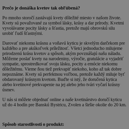
Prečo je donáška kvetov tak obľúbená?
Po mnoho storočí zastávajú kvety dôležité miesto v našom živote.
Kvety sú považované za symbol lásky, krásy a dar prírody. Kvetmi
vyvolávame pocity lásky a šťastia, pretože majú obrovskú silu
urobiť ľudí šťastnými.
Darovať niekomu krásnu a voňavú kyticu je skvelým darčekom pre
každého a pre akúkoľvek príležitosť. Všetci jednoducho milujeme
prirodzenú krásu kvetov a spôsob, akým povznášajú našu náladu.
Môžeme poslať kvety na narodeniny, výročie, gratulácie a vyjadriť
sympatie, sprostredkovať svoju lásku, pocity a emócie niekomu
dôležitému. Vieme ňou tiež prekvapiť niekoho, koho až tak dobre
nepoznáme. Kvety sú perfektnou voľbou, pretože každý miluje byť
obdarovaný krásnym kvetom. Buďte si istý, že doručená kytica
alebo kvetinové prekvapenie na jej alebo jeho tvári vyčarí krásny
úsmev.
U nás si môžete objednať online a naše kvetinárstvo doručí kyticu
už do 4 hodín pre Banskú Bystricu, Zvolen a širšie okolie do 20 km.
Spôsob starostlivosti o produkt: