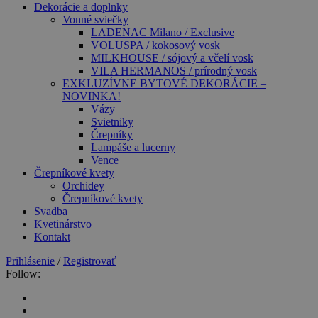
Dekorácie a doplnky
Vonné sviečky
LADENAC Milano / Exclusive
VOLUSPA / kokosový vosk
MILKHOUSE / sójový a včelí vosk
VILA HERMANOS / prírodný vosk
EXKLUZÍVNE BYTOVÉ DEKORÁCIE –
NOVINKA!
Vázy
Svietniky
Črepníky
Lampáše a lucerny
Vence
Črepníkové kvety
Orchidey
Črepníkové kvety
Svadba
Kvetinárstvo
Kontakt
Prihlásenie
/
Registrovať
Follow: