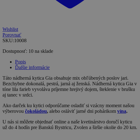
Wishlist
Porovnať
SKU:
10008
Dostupnosť:
10 na sklade
Popis
Ďalšie informácie
Táto nádherná kytica Gia obsahuje mix obľúbených poslov jari.
Bezchybne dokonalá, pestrá, jarná aj ženská. Nádherná kytica Gia v
tóne lila farieb vyvoláva príjemne hrejivý dojem, šteklenie v brušku
aj tanec v srdci.
Ako darček ku kytici odporúčame osladiť si vzácny moment našou
výberovou
čokoládou
,
alebo osláviť jarné dni pohárikom
vína
.
U nás si môžete objednať online a naše kvetinárstvo doručí kyticu
už do 4 hodín pre Banskú Bystricu, Zvolen a širšie okolie do 20 km.