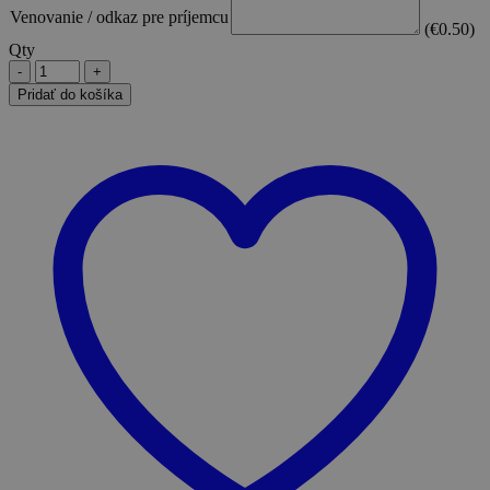
Venovanie / odkaz pre príjemcu
(
€
0.50
)
Qty
Pridať do košíka