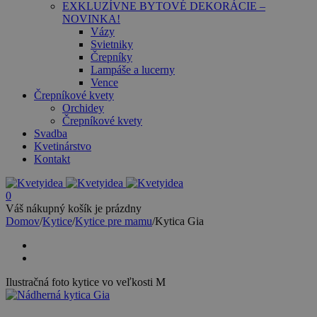
EXKLUZÍVNE BYTOVÉ DEKORÁCIE –
NOVINKA!
Vázy
Svietniky
Črepníky
Lampáše a lucerny
Vence
Črepníkové kvety
Orchidey
Črepníkové kvety
Svadba
Kvetinárstvo
Kontakt
0
Váš nákupný košík je prázdny
Domov
/
Kytice
/
Kytice pre mamu
/
Kytica Gia
Ilustračná foto kytice vo veľkosti M