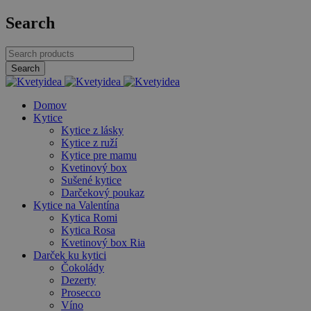
Search
Domov
Kytice
Kytice z lásky
Kytice z ruží
Kytice pre mamu
Kvetinový box
Sušené kytice
Darčekový poukaz
Kytice na Valentína
Kytica Romi
Kytica Rosa
Kvetinový box Ria
Darček ku kytici
Čokolády
Dezerty
Prosecco
Víno