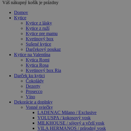
Váš nákupný košík je prázdny
Domov
Kytice
Kytice z lásky
Kytice z ruží
Kytice pre mamu
Kvetinový box
Sušené kytice
Darčekový poukaz
Kytice na Valentína
Kytica Romi
Kytica Rosa
Kvetinový box Ria
Darček ku kytici
Čokolády
Dezerty
Prosecco
Víno
Dekorácie a doplnky
Vonné sviečky
LADENAC Milano / Exclusive
VOLUSPA / kokosový vosk
MILKHOUSE / sójový a včelí vosk
VILA HERMANOS / prírodný vosk