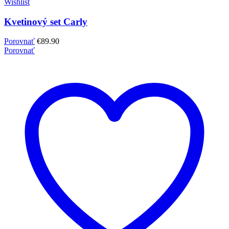
Wishlist
Kvetinový set Carly
Porovnať
€
89.90
Porovnať