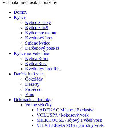
Váš nákupný košík je prázdny
Domov
Kytice
Kytice z lásky
Kytice z ruží
Kytice pre mamu
Kvetinový box
Sušené kytice
Darčekový poukaz
Kytice na Valentína
Kytica Romi
Kytica Rosa
Kvetinový box Ria
Darček ku kytici
Čokolády
Dezerty
Prosecco
Víno
Dekorácie a doplnky
Vonné sviečky
LADENAC Milano / Exclusive
VOLUSPA / kokosový vosk
MILKHOUSE / sójový a včelí vosk
VILA HERMANOS / prírodný vosk