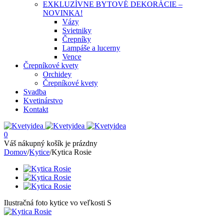
EXKLUZÍVNE BYTOVÉ DEKORÁCIE –
NOVINKA!
Vázy
Svietniky
Črepníky
Lampáše a lucerny
Vence
Črepníkové kvety
Orchidey
Črepníkové kvety
Svadba
Kvetinárstvo
Kontakt
0
Váš nákupný košík je prázdny
Domov
/
Kytice
/
Kytica Rosie
Ilustračná foto kytice vo veľkosti S