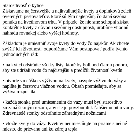
Starostlivosť o kytice
Získavame najčerstvejšie a najkvalitnejšie kvety a doplnkovú zeleň
overených pestovateľov, ktoré sú tým najlepším, čo daná sezóna
ponúka na kvetinovom trhu. V prípade, že nie sme schopní získať
konkrétne kvety z dôvodu sezónnej dostupnosti, urobíme vhodnú
náhradu rovnakej alebo vyššej hodnoty.
Základom je umiestniť svoje kvety do vody čo najskôr. Ak chcete
zvýšiť ich životnosť, odporúčame Vám postupovať podľa týchto
jednoduchých rád:
• na kytici odstráňte všetky listy, ktoré by boli pod čiarou ponoru,
aby ste udržali vodu čo najčistejšiu a predĺžili životnosť kvetín
• otvorte vrecúško s výživou na kvety, nasypte výživu do vázy a
naplňte ju čerstvou vlažnou vodou. Obsah premiešajte, aby sa
výživa rozpustila
• každá stonka pred umiestnením do vázy musí byť starostlivo
zrezaná šikmým rezom, aby ste ju povzbudili k ľahšiemu pitiu vody.
Zdrevnatelé stonky odstrihnite záhradnými nožnicami
• vložte kvety do vázy. Kvetiny neumiestňujte na priame slnečné
miesto, do prievanu ani ku zdroju tepla