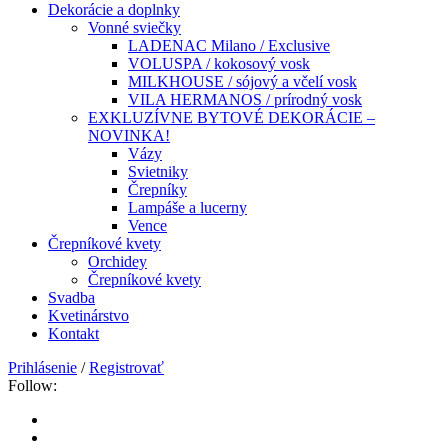
Dekorácie a doplnky
Vonné sviečky
LADENAC Milano / Exclusive
VOLUSPA / kokosový vosk
MILKHOUSE / sójový a včelí vosk
VILA HERMANOS / prírodný vosk
EXKLUZÍVNE BYTOVÉ DEKORÁCIE –
NOVINKA!
Vázy
Svietniky
Črepníky
Lampáše a lucerny
Vence
Črepníkové kvety
Orchidey
Črepníkové kvety
Svadba
Kvetinárstvo
Kontakt
Prihlásenie
/
Registrovať
Follow: