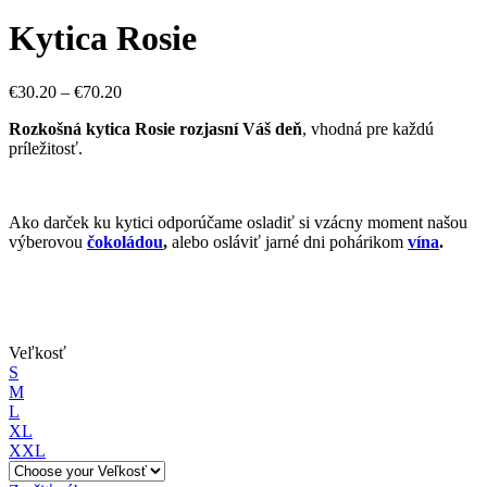
Kytica Rosie
€
30.20
–
€
70.20
Rozkošná kytica Rosie rozjasní Váš deň
, vhodná pre každú
príležitosť.
Ako darček ku kytici odporúčame osladiť si vzácny moment našou
výberovou
čokoládou
,
alebo osláviť jarné dni pohárikom
vína
.
Veľkosť
S
M
L
XL
XXL