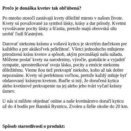
Prečo je donáška kvetov tak obľúbená?
Po mnoho storočí zastávajú kvety dôležité miesto v našom živote.
Kvety sú považované za symbol lásky, krásy a dar prírody. Kvetmi
vyvolávame pocity lásky a šťastia, pretože majú obrovskú silu
urobiť ľudí šťastnými.
Darovať niekomu krásnu a voňavú kyticu je skvelým darčekom pre
každého a pre akúkoľvek príležitosť. Všetci jednoducho milujeme
prirodzenú krásu kvetov a spôsob, akým povznášajú našu náladu.
Môžeme poslať kvety na narodeniny, výročie, gratulácie a vyjadriť
sympatie, sprostredkovať svoju lásku, pocity a emócie niekomu
dôležitému. Vieme ňou tiež prekvapiť niekoho, koho až tak dobre
nepoznáme. Kvety sú perfektnou voľbou, pretože každý miluje byť
obdarovaný krásnym kvetom. Buďte si istý, že doručená kytica
alebo kvetinové prekvapenie na jej alebo jeho tvári vyčarí krásny
úsmev.
U nás si môžete objednať online a naše kvetinárstvo doručí kyticu
už do 4 hodín pre Banskú Bystricu, Zvolen a širšie okolie do 20 km.
Spôsob starostlivosti o produkt: