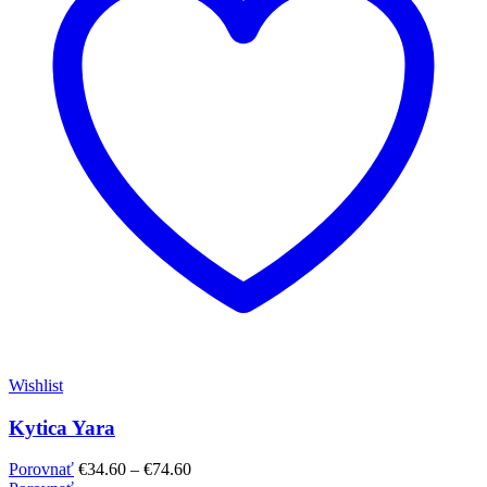
Wishlist
Kytica Yara
Porovnať
€
34.60
–
€
74.60