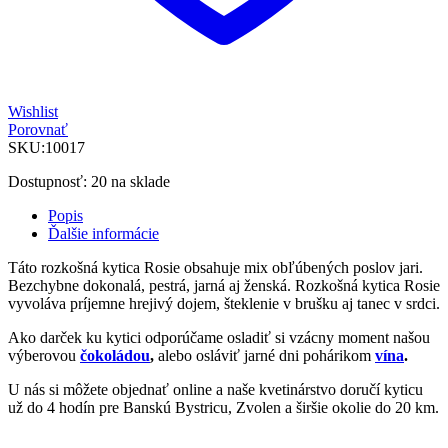
Wishlist
Porovnať
SKU:
10017
Dostupnosť:
20 na sklade
Popis
Ďalšie informácie
Táto rozkošná kytica Rosie obsahuje mix obľúbených poslov jari.
Bezchybne dokonalá, pestrá, jarná aj ženská. Rozkošná kytica Rosie
vyvoláva príjemne hrejivý dojem, šteklenie v brušku aj tanec v srdci.
Ako darček ku kytici odporúčame osladiť si vzácny moment našou
výberovou
čokoládou
,
alebo osláviť jarné dni pohárikom
vína
.
U nás si môžete objednať online a naše kvetinárstvo doručí kyticu
už do 4 hodín pre Banskú Bystricu, Zvolen a širšie okolie do 20 km.