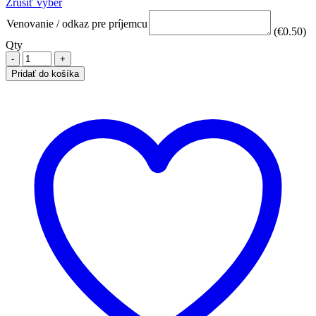
Zrušiť výber
Venovanie / odkaz pre príjemcu
(
€
0.50
)
Qty
Pridať do košíka