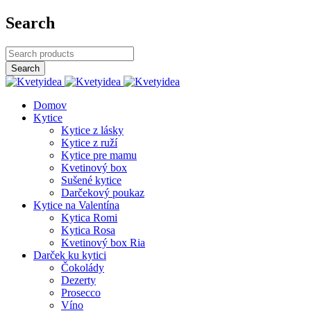
Search
Domov
Kytice
Kytice z lásky
Kytice z ruží
Kytice pre mamu
Kvetinový box
Sušené kytice
Darčekový poukaz
Kytice na Valentína
Kytica Romi
Kytica Rosa
Kvetinový box Ria
Darček ku kytici
Čokolády
Dezerty
Prosecco
Víno