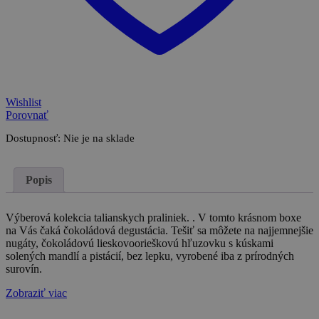
Wishlist
Porovnať
Dostupnosť:
Nie je na sklade
Popis
Výberová kolekcia talianskych praliniek. . V tomto krásnom boxe
na Vás čaká čokoládová degustácia. Tešiť sa môžete na najjemnejšie
nugáty, čokoládovú lieskovoorieškovú hľuzovku s kúskami
solených mandlí a pistácií, bez lepku, vyrobené iba z prírodných
surovín.
Zobraziť viac