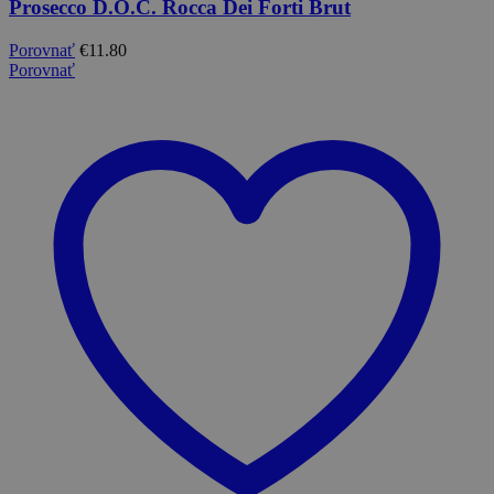
Prosecco D.O.C. Rocca Dei Forti Brut
Porovnať
€
11.80
Porovnať