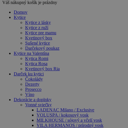
Váš nákupný košík je prázdny
Domov
Kytice
Kytice z lásky
Kytice z ruží
Kytice pre mamu
Kvetinový box
Sušené kytice
Darčekový poukaz
Kytice na Valentína
Kytica Romi
Kytica Rosa
Kvetinový box Ria
Darček ku kytici
Čokolády
Dezerty
Prosecco
Víno
Dekorácie a doplnky
Vonné sviečky
LADENAC Milano / Exclusive
VOLUSPA / kokosový vosk
MILKHOUSE / sójový a včelí vosk
VILA HERMANOS / prírodný vosk