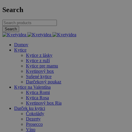
Search
Domov
Kytice
Kytice z lásky
Kytice z ruží
Kytice pre mamu
Kvetinový box
Sušené kytice
Darčekový poukaz
Kytice na Valentína
Kytica Romi
Kytica Rosa
Kvetinový box Ria
Darček ku kytici
Čokolády
Dezerty
Prosecco
Víno