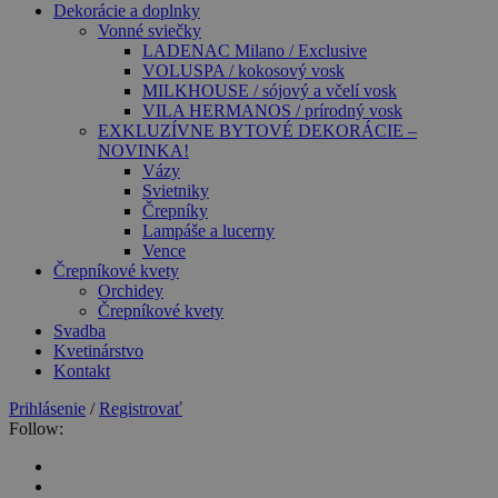
Dekorácie a doplnky
Vonné sviečky
LADENAC Milano / Exclusive
VOLUSPA / kokosový vosk
MILKHOUSE / sójový a včelí vosk
VILA HERMANOS / prírodný vosk
EXKLUZÍVNE BYTOVÉ DEKORÁCIE –
NOVINKA!
Vázy
Svietniky
Črepníky
Lampáše a lucerny
Vence
Črepníkové kvety
Orchidey
Črepníkové kvety
Svadba
Kvetinárstvo
Kontakt
Prihlásenie
/
Registrovať
Follow: