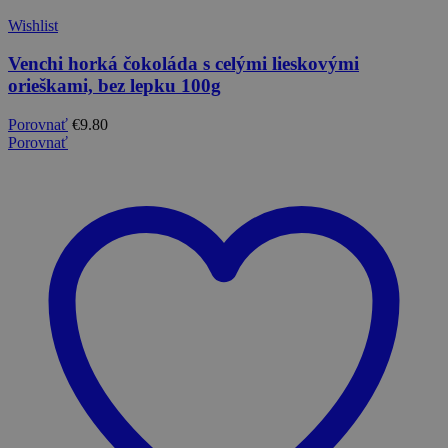
Wishlist
Venchi horká čokoláda s celými lieskovými
orieškami, bez lepku 100g
Porovnať
€
9.80
Porovnať