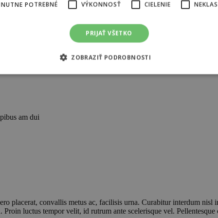
HNUTNE POTREBNÉ
VÝKONNOSŤ
CIELENIE
NEKLAS
PRIJAŤ VŠETKO
ZOBRAZIŤ PODROBNOSTI
pibus am dui
ro placerat, convallis metus ac, facilisis urna. Curabitur interdum nisl in
a. Proin luctus tempor velit, id rutrum ante scelerisque vel. Pellentesque c