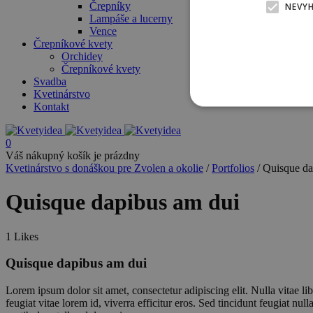
Črepníky
NEVY
Lampáše a lucerny
Vence
Črepníkové kvety
Orchidey
Črepníkové kvety
Svadba
Kvetinárstvo
Kontakt
0
Váš nákupný košík je prázdny
Kvetinárstvo s donáškou pre Zvolen a okolie
/
Portfolios
/
Quisque da
Quisque dapibus am dui
1
Likes
Quisque dapibus am dui
Lorem ipsum dolor sit amet, consectetur adipiscing elit. Nulla vitae libe
feugiat vitae lorem id, viverra efficitur eros. Sed tincidunt feugiat null