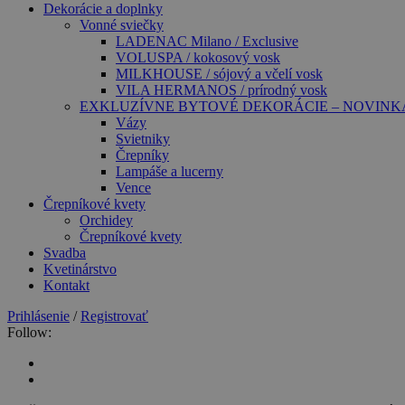
Dekorácie a doplnky
Vonné sviečky
LADENAC Milano / Exclusive
VOLUSPA / kokosový vosk
MILKHOUSE / sójový a včelí vosk
VILA HERMANOS / prírodný vosk
EXKLUZÍVNE BYTOVÉ DEKORÁCIE – NOVINK
Vázy
Svietniky
Črepníky
Lampáše a lucerny
Vence
Črepníkové kvety
Orchidey
Črepníkové kvety
Svadba
Kvetinárstvo
Kontakt
Prihlásenie
/
Registrovať
Follow: