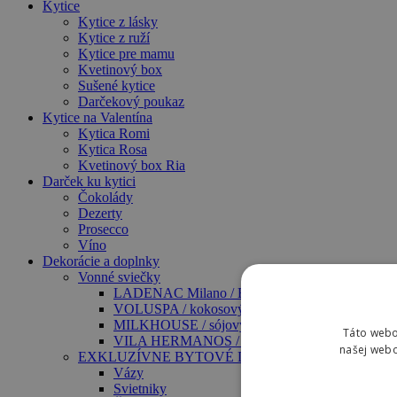
Kytice
Kytice z lásky
Kytice z ruží
Kytice pre mamu
Kvetinový box
Sušené kytice
Darčekový poukaz
Kytice na Valentína
Kytica Romi
Kytica Rosa
Kvetinový box Ria
Darček ku kytici
Čokolády
Dezerty
Prosecco
Víno
Dekorácie a doplnky
Vonné sviečky
LADENAC Milano / Exclusive
VOLUSPA / kokosový vosk
MILKHOUSE / sójový a včelí vosk
Táto webo
VILA HERMANOS / prírodný vosk
našej webo
EXKLUZÍVNE BYTOVÉ DEKORÁCIE – NOVINK
Vázy
Svietniky