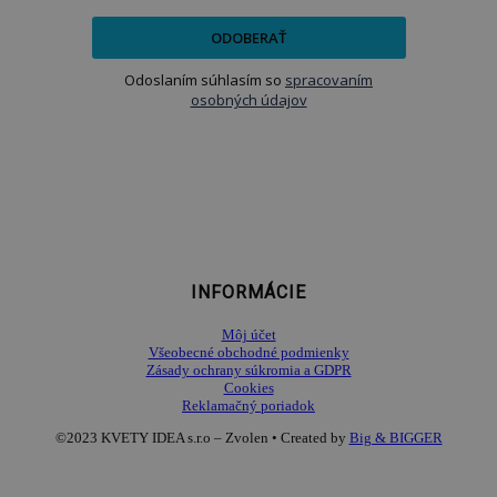
ODOBERAŤ
Odoslaním súhlasím so
spracovaním
osobných údajov
INFORMÁCIE
Môj účet
Všeobecné obchodné podmienky
Zásady ochrany súkromia a GDPR
Cookies
Reklamačný poriadok
©2023 KVETY IDEA s.r.o – Zvolen • Created by
Big & BIGGER