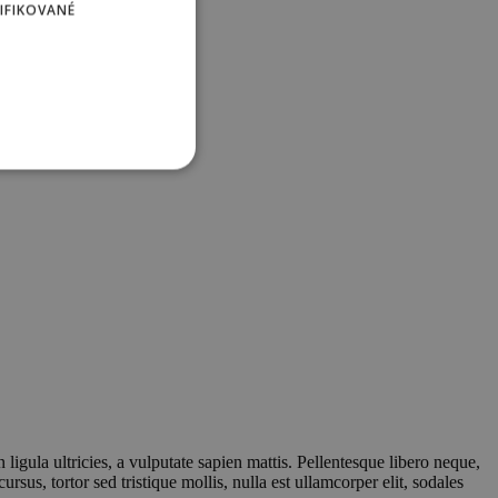
IFIKOVANÉ
 ligula ultricies, a vulputate sapien mattis. Pellentesque libero neque,
ursus, tortor sed tristique mollis, nulla est ullamcorper elit, sodales