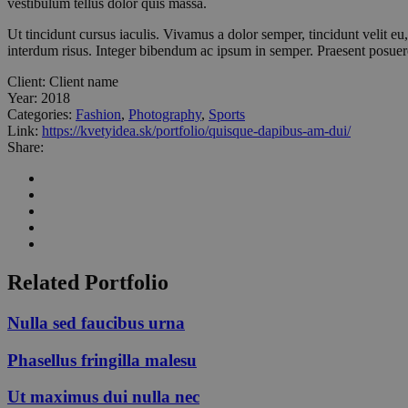
vestibulum tellus dolor quis massa.
Ut tincidunt cursus iaculis. Vivamus a dolor semper, tincidunt velit e
interdum risus. Integer bibendum ac ipsum in semper. Praesent posue
Client:
Client name
Year:
2018
Categories:
Fashion
,
Photography
,
Sports
Link:
https://kvetyidea.sk/portfolio/quisque-dapibus-am-dui/
Share:
Related Portfolio
Nulla sed faucibus urna
Phasellus fringilla malesu
Ut maximus dui nulla nec