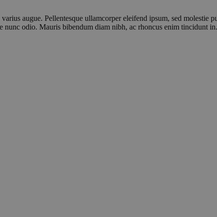
u, varius augue. Pellentesque ullamcorper eleifend ipsum, sed molestie pu
re nunc odio. Mauris bibendum diam nibh, ac rhoncus enim tincidunt in