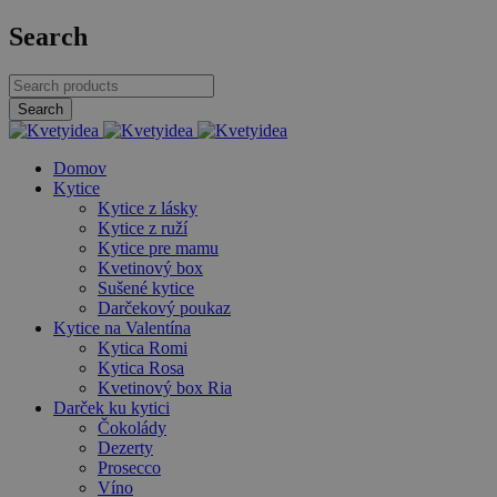
Search
Domov
Kytice
Kytice z lásky
Kytice z ruží
Kytice pre mamu
Kvetinový box
Sušené kytice
Darčekový poukaz
Kytice na Valentína
Kytica Romi
Kytica Rosa
Kvetinový box Ria
Darček ku kytici
Čokolády
Dezerty
Prosecco
Víno