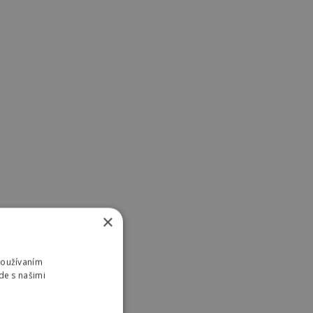
×
Používaním
de s našimi