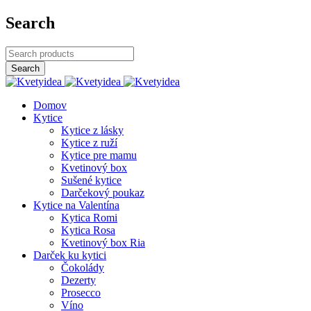
Search
Domov
Kytice
Kytice z lásky
Kytice z ruží
Kytice pre mamu
Kvetinový box
Sušené kytice
Darčekový poukaz
Kytice na Valentína
Kytica Romi
Kytica Rosa
Kvetinový box Ria
Darček ku kytici
Čokolády
Dezerty
Prosecco
Víno