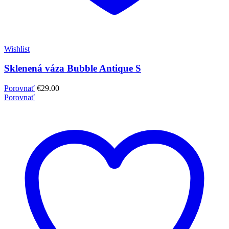
Wishlist
Sklenená váza Bubble Antique S
Porovnať
€
29.00
Porovnať
NEVYHNUTNE POTREBNÉ
VÝKONNOSŤ
CIELENIE
NEKLASIFIKOVANÉ
ZOBRAZIŤ PODROBNOSTI