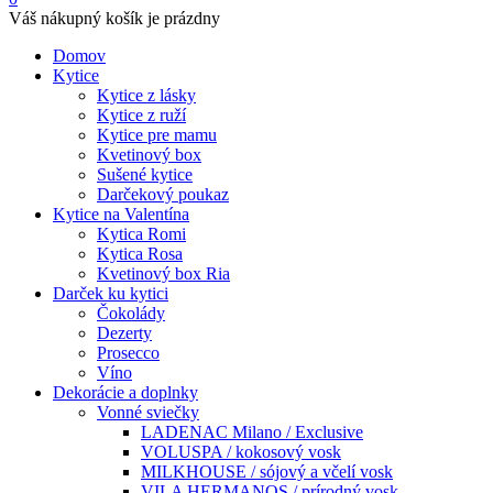
Váš nákupný košík je prázdny
Domov
Kytice
Kytice z lásky
Kytice z ruží
Kytice pre mamu
Kvetinový box
Sušené kytice
Darčekový poukaz
Kytice na Valentína
Kytica Romi
Kytica Rosa
Kvetinový box Ria
Darček ku kytici
Čokolády
Dezerty
Prosecco
Víno
Dekorácie a doplnky
Vonné sviečky
LADENAC Milano / Exclusive
VOLUSPA / kokosový vosk
MILKHOUSE / sójový a včelí vosk
VILA HERMANOS / prírodný vosk