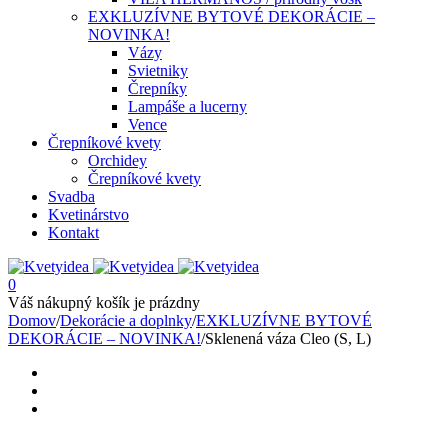
EXKLUZÍVNE BYTOVÉ DEKORÁCIE –
NOVINKA!
Vázy
Svietniky
Črepníky
Lampáše a lucerny
Vence
Črepníkové kvety
Orchidey
Črepníkové kvety
Svadba
Kvetinárstvo
Kontakt
0
Váš nákupný košík je prázdny
Domov
/
Dekorácie a doplnky
/
EXKLUZÍVNE BYTOVÉ
DEKORÁCIE – NOVINKA!
/
Sklenená váza Cleo (S, L)