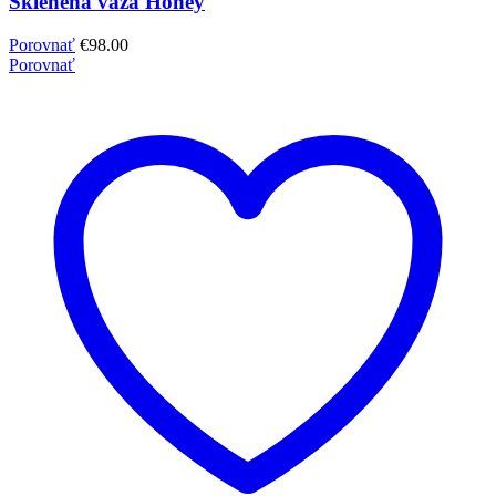
Sklenená váza Honey
Porovnať
€
98.00
Porovnať