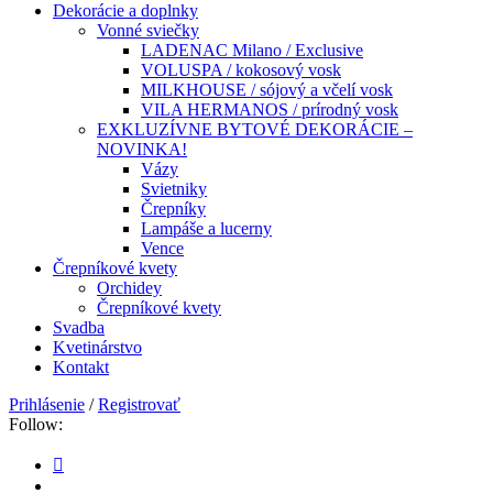
Dekorácie a doplnky
Vonné sviečky
LADENAC Milano / Exclusive
VOLUSPA / kokosový vosk
MILKHOUSE / sójový a včelí vosk
VILA HERMANOS / prírodný vosk
EXKLUZÍVNE BYTOVÉ DEKORÁCIE –
NOVINKA!
Vázy
Svietniky
Črepníky
Lampáše a lucerny
Vence
Črepníkové kvety
Orchidey
Črepníkové kvety
Svadba
Kvetinárstvo
Kontakt
Prihlásenie
/
Registrovať
Follow: