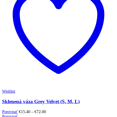
Wishlist
Sklenená váza Grey Velvet (S, M, L)
Porovnať
€
15.40
–
€
72.00
Porovnať